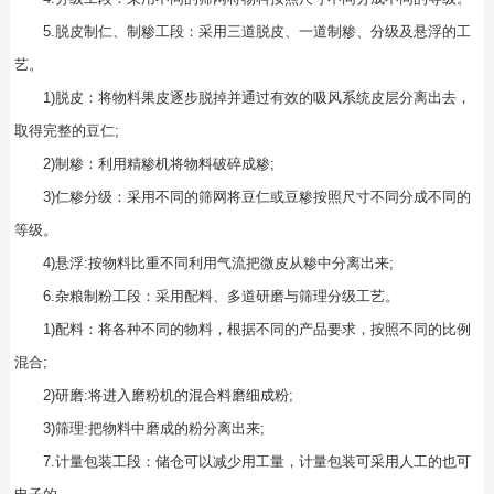
5.脱皮制仁、制糁工段：采用三道脱皮、一道制糁、分级及悬浮的工
艺。
1)脱皮：将物料果皮逐步脱掉并通过有效的吸风系统皮层分离出去，
取得完整的豆仁;
2)制糁：利用精糁机将物料破碎成糁;
3)仁糁分级：采用不同的筛网将豆仁或豆糁按照尺寸不同分成不同的
等级。
4)悬浮:按物料比重不同利用气流把微皮从糁中分离出来;
6.杂粮制粉工段：采用配料、多道研磨与筛理分级工艺。
1)配料：将各种不同的物料，根据不同的产品要求，按照不同的比例
混合;
2)研磨:将进入磨粉机的混合料磨细成粉;
3)筛理:把物料中磨成的粉分离出来;
7.计量包装工段：储仓可以减少用工量，计量包装可采用人工的也可