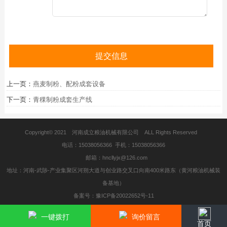
上一页：
燕麦制粉、配粉成套设备
下一页：
青稞制粉成套生产线
Copyright© 2021 河南成立粮油机械有限公司 ALL Rights Reserved
电话：15038056366 手机：15038056366
邮箱：hncllyjx@126.com
地址：河南-武陟-产业集聚区河朔大道与创业路交叉口向南400米路东（黄河粮油机械装
备基地）
备案号：豫ICP备20022652号-11
一键拨打
询价留言
首页