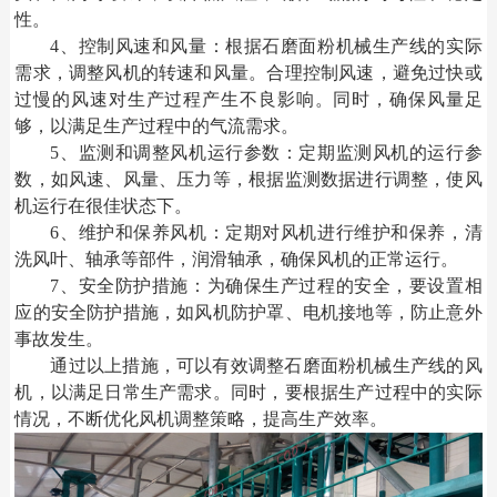
性。
4、控制风速和风量：根据
石磨面粉机械
生产线的实际
需求，调整风机的转速和风量。合理控制风速，避免过快或
过慢的风速对生产过程产生不良影响。同时，确保风量足
够，以满足生产过程中的气流需求。
5、监测和调整风机运行参数：定期监测风机的运行参
数，如风速、风量、压力等，根据监测数据进行调整，使风
机运行在很佳状态下。
6、维护和保养风机：定期对风机进行维护和保养，清
洗风叶、轴承等部件，润滑轴承，确保风机的正常运行。
7、安全防护措施：为确保生产过程的安全，要设置相
应的安全防护措施，如风机防护罩、电机接地等，防止意外
事故发生。
通过以上措施，可以有效调整
石磨面粉机械
生产线的风
机，以满足日常生产需求。同时，要根据生产过程中的实际
情况，不断优化风机调整策略，提高生产效率。