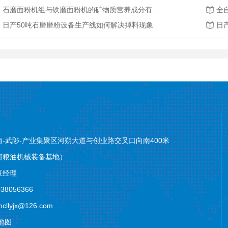
石磨面粉机组与铁磨面粉机的矿物质营养成分有怎样的不同?
日产50吨石磨磨粉设备生产线如何解决掉料现象
日
-武陟-产业集聚区河朔大道与创业路交叉口向南400米
河粮油机械装备基地）
豆经理
8056366
ncllyjx@126.com
地图