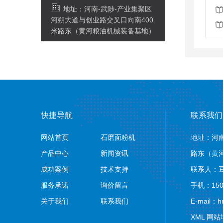
地址：河南-武陟-产业集聚区
河朔大道与创业路交叉口向南400
米路东（黄河粮油机械装备基地）
快捷导航
联系我们
网站首页
石磨面粉机
地址：河南
产品中心
新闻资讯
路东（黄
成功案例
技术支持
联系人：
服务承诺
询价留言
手机：1503
关于我们
联系我们
E-mail：h
XML
网站