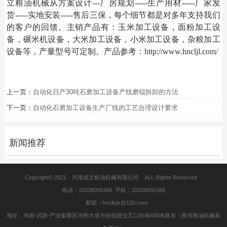
立粮油机械
从方案设计
---厂房规划-----生产用材-----厂家发
货-----实地安装-----售后三保，每个细节都是对多年支持我们
的客户的回馈。主销产品有：玉米加工设备，面粉加工设
备，碾米机设备，大米加工设备，小米加工设备，杂粮加工
设备等，产量型号可定制。产品参考：
http://
www.hncljl.com/
上一页：
自动化日产30吨石磨加工设备产线磨锟拆卸的方法
下一页：
自动化石磨加工设备生产厂线的工艺合理设计要求
新闻推荐
Copyright© 2021 河南成立粮油机械有限公司 ALL Rights Reserved
电话：15038056366 手机：15038056366
邮箱：hncllyjx@126.com
地址：河南-武陟-产业集聚区河朔大道与创业路交叉口向南400米路东（黄河粮油机械装